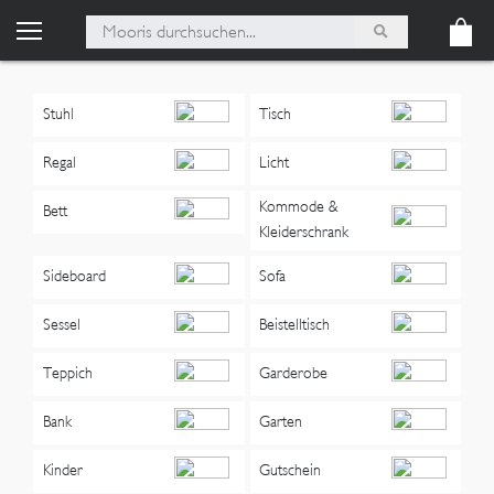
Stuhl
Tisch
Regal
Licht
Kommode &
Bett
Kleiderschrank
Sideboard
Sofa
Sessel
Beistelltisch
Teppich
Garderobe
Bank
Garten
Kinder
Gutschein