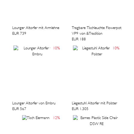
Lounger Altorfer mit Armlehne
Tragbare Tischleuchte Flowerpot
EUR 739
VP9 von &Tradition
EUR 188
10
%
10
%
Lounger Altorfer von Embru
Liegestuhl Altorfer mit Polster
EUR 567
EUR 1.305
12
%