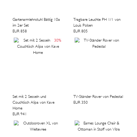
Gartenarmlehnstuhl Bättig 10a
Tragbare Leuchte PH 1/1 von
im 2er Set
Louis Polsen
EUR 858
EUR 805
30
%
Set mit 2 Sesseln und
TV-Ständer Rover von Pedestal
Couchtisch Alipa von Kave
EUR 350
Home
EUR 941