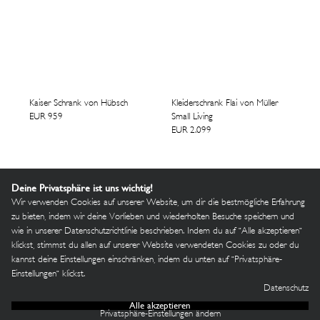
Kaiser Schrank von Hübsch
Kleiderschrank Flai von Müller
EUR 959
Small Living
EUR 2.099
Deine Privatsphäre ist uns wichtig!
Wir verwenden Cookies auf unserer Website, um dir die bestmögliche Erfahrung
zu bieten, indem wir deine Vorlieben und wiederholten Besuche speichern und
wie in unserer Datenschutzrichtlinie beschrieben. Indem du auf "Alle akzeptieren"
klickst, stimmst du allen auf unserer Website verwendeten Cookies zu oder du
kannst deine Einstellungen einschränken, indem du unten auf "Privatsphäre-
Einstellungen" klickst.
Datenschutz
Alle akzeptieren
Anmelden
Privatsphäre-Einstellungen ändern