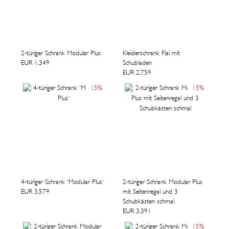
2-türiger Schrank Modular Plus
Kleiderschrank Flai mit
EUR 1.349
Schubladen
EUR 2.759
15
%
15
%
4-türiger Schrank 'Modular Plus'
2-türiger Schrank Modular Plus
EUR 3.579
mit Seitenregal und 3
Schubkästen schmal
EUR 3.391
15
%