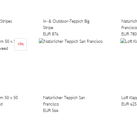
Stripes
In- & Outdoor-Teppich Big
Natürlic
Stripe
Francisc
EUR 876
EUR 780
10
%
am 50 x 50
Natürlicher Teppich San
Loft Kla
ed
Francisco
EUR 625
EUR 566