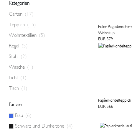
Kategorien
Garten
(17)
Teppich
(15)
Edler Pagodenschir
Weishäupl
Wohntextilien
(5)
EUR 579
Regal
(5)
Stuhl
(2)
Wäsche
(1)
Licht
(1)
Tisch
(1)
Papierkordelteppich
Farben
EUR 566
Blau
(6)
Schwarz und Dunkeltöne
(4)