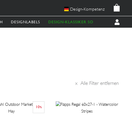
Design-Kompetenz
CH
DESIGNLABELS
DESIGN-KLASSIKER SOFORT LIEFERBAR
x
Alle Filter entfernen
10
%