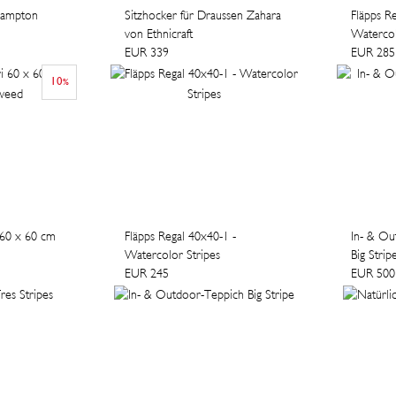
Hampton
Sitzhocker für Draussen Zahara
Fläpps R
von Ethnicraft
Watercol
EUR 339
EUR 285
10
%
 60 x 60 cm
Fläpps Regal 40x40-1 -
In- & Ou
Watercolor Stripes
Big Strip
EUR 245
EUR 500