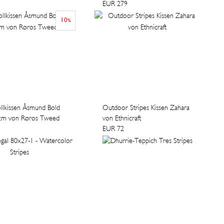
EUR 279
10
%
lkissen Åsmund Bold
Outdoor Stripes Kissen Zahara
 cm von Røros Tweed
von Ethnicraft
EUR 72