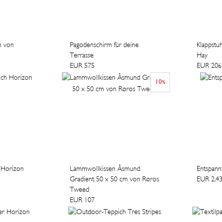
m von
Pagodenschirm für deine
Klappstu
Terrasse
Hay
EUR 575
EUR 206
10
%
 Horizon
Lammwollkissen Åsmund
Entspann
Gradient 50 x 50 cm von Røros
EUR 2.4
Tweed
EUR 107