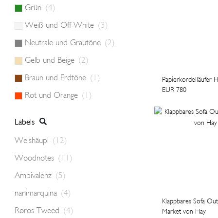
Grün
(4)
Weiß und Off-White
(3)
Neutrale und Grautöne
(2)
Gelb und Beige
(2)
Braun und Erdtöne
(1)
Papierkordelläufer 
EUR 780
Rot und Orange
(1)
Weishäupl
(12)
Woodnotes
(11)
Ambivalenz
(5)
nanimarquina
(4)
Klappbares Sofa Ou
Røros Tweed
(4)
Market von Hay