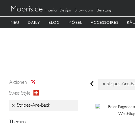
Mooris.de
Interior Design
Showroom
Beratung
NEU
DAILY
BLOG
MÖBEL
ACCESSOIRES
RÄ
Aktionen
x
Stripes-Are-B
Swiss Style
x
Stripes-Are-Back
Themen