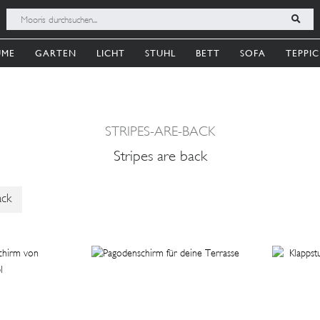
UME
GARTEN
LICHT
STUHL
BETT
SOFA
TEPPI
STRIPES-ARE-BACK
Stripes are back
ack