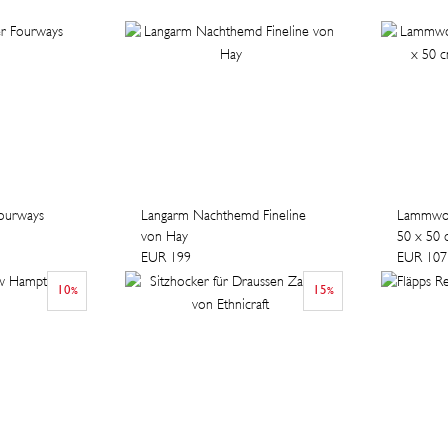
Fourways
Langarm Nachthemd Fineline
Lammwol
von Hay
50 x 50
EUR 199
EUR 107
10
15
%
%