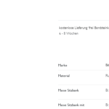
Du kannst die Bank in drei vers
Rücken oder mit Rücken und Arm
oder als frei stehendes Möbel: 
kostenlose Lieferung 'frei Bordsteink
Wähle die schmalen Kunststoff-Lät
6 - 8 Wochen
Marke
Bä
Material
Ru
Masse Sitzbank
B:
Masse Sitzbank mit
B: