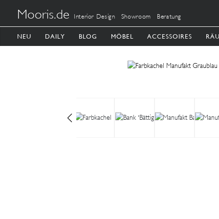
Mooris.de
Interior Design
Showroom
Beratung
NEU
DAILY
BLOG
MÖBEL
ACCESSOIRES
RÄ