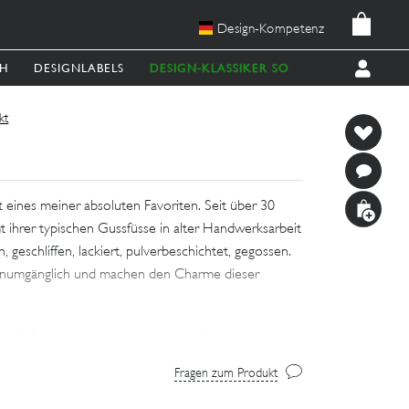
Design-Kompetenz
CH
DESIGNLABELS
DESIGN-KLASSIKER SOFORT LIEFERBAR
kt
 eines meiner absoluten Favoriten. Seit über 30
 ihrer typischen Gussfüsse in alter Handwerksarbeit
 geschliffen, lackiert, pulverbeschichtet, gegossen.
 unumgänglich und machen den Charme dieser
ahlrohrstühlen mit den bunten Lättli hat sich
ert, in Vergessenheit geratene Klassiker wieder
Fragen zum Produkt
rt auch die Gartenbank, die mit ganz viel Retro-
n oder auf die Terrasse Einzug hält.