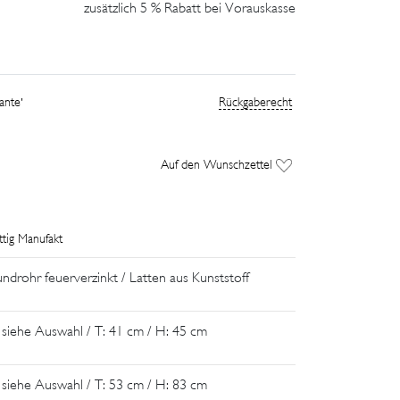
zusätzlich 5 % Rabatt bei Vorauskasse
chiedenen Varianten wählen: ohne Rücken, mit
lehnen. Ob als Kombination zu einer Tischgruppe
Die Bank sorgt für gemütliches Beisammensein.
ante'
Rückgaberecht
tli in einer der vielen tollen RAL-Farben.
Auf den Wunschzettel
ttig Manufakt
ndrohr feuerverzinkt / Latten aus Kunststoff
 siehe Auswahl / T: 41 cm / H: 45 cm
 siehe Auswahl / T: 53 cm / H: 83 cm