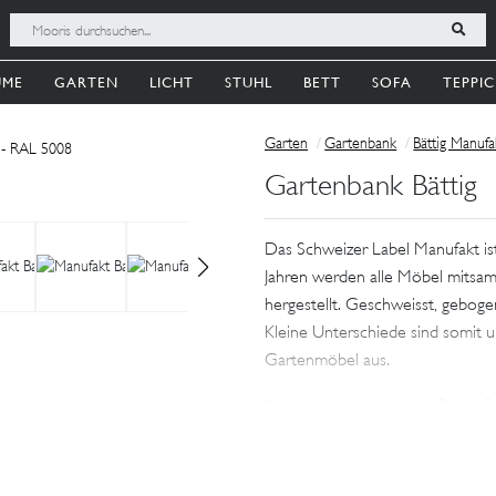
UME
GARTEN
LICHT
STUHL
BETT
SOFA
TEPPI
Garten
Gartenbank
Bättig Manufa
Gartenbank Bättig
Das Schweizer Label Manufakt ist
Jahren werden alle Möbel mitsamt
hergestellt. Geschweisst, gebogen,
Mehr erfahren
Kleine Unterschiede sind somit
Gartenmöbel aus.
Nebst den altbekannten Bättig-St
'Manufakt' auch darauf spezialisi
auferstehen zu lassen. Dazu gehö
Feeling stilvollst in deinen Garte