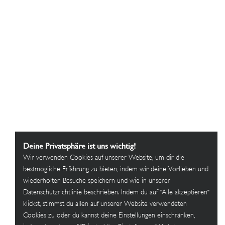
Deine Privatsphäre ist uns wichtig!
Wir verwenden Cookies auf unserer Website, um dir die
bestmögliche Erfahrung zu bieten, indem wir deine Vorlieben und
wiederholten Besuche speichern und wie in unserer
Datenschutzrichtlinie beschrieben. Indem du auf "Alle akzeptieren"
klickst, stimmst du allen auf unserer Website verwendeten
Cookies zu oder du kannst deine Einstellungen einschränken,